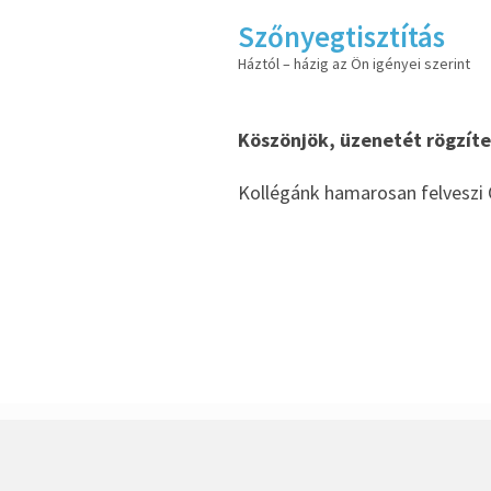
Szőnyegtisztítás
Háztól – házig az Ön igényei szerint
Köszönjök, üzenetét rögzít
Kollégánk hamarosan felveszi 