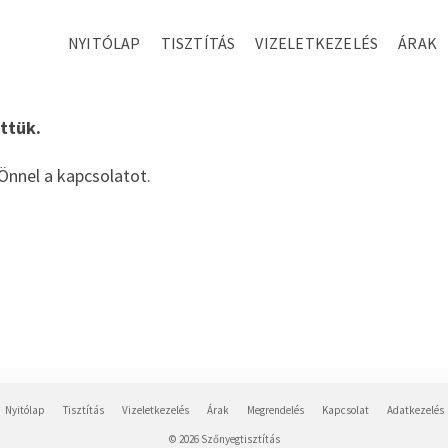
NYITÓLAP
TISZTÍTÁS
VIZELETKEZELÉS
ÁRAK
ettük.
Önnel a kapcsolatot.
Nyitólap
Tisztítás
Vizeletkezelés
Árak
Megrendelés
Kapcsolat
Adatkezelés
© 2026 Szőnyegtisztítás