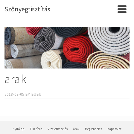
Szőnyegtisztítás
arak
2018-03-05
BY
BUBU
Nyitólap
Tisztítás
Vizeletkezelés
Árak
Megrendelés
Kapcsolat