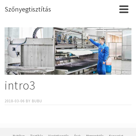
Szőnyegtisztítás
intro3
2018-03-06
BY
BUBU
Nyitólap
Tisztítás
Vizeletkezelés
Árak
Megrendelés
Kapcsolat