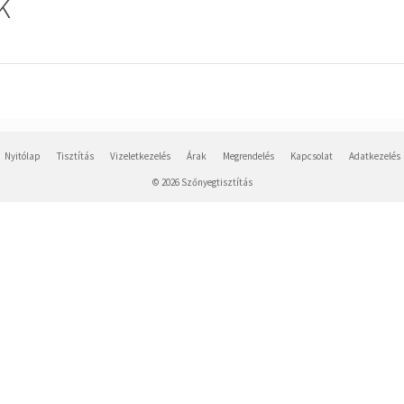
k
Nyitólap
Tisztítás
Vizeletkezelés
Árak
Megrendelés
Kapcsolat
Adatkezelés
© 2026 Szőnyegtisztítás