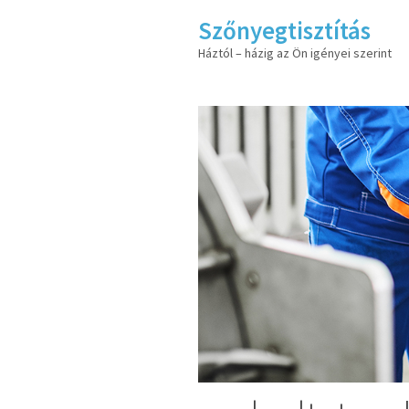
Szőnyegtisztítás
Háztól – házig az Ön igényei szerint