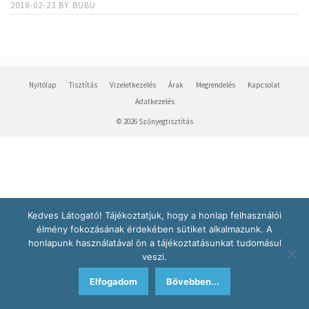
2018-02-23
BY
BUBU
Nyitólap
Tisztítás
Vizeletkezelés
Árak
Megrendelés
Kapcsolat
Adatkezelés
© 2026 Szőnyegtisztítás
Kedves Látogató! Tájékoztatjuk, hogy a honlap felhasználói
élmény fokozásának érdekében sütiket alkalmazunk. A
honlapunk használatával ön a tájékoztatásunkat tudomásul
veszi.
Elfogadom
Bővebben...