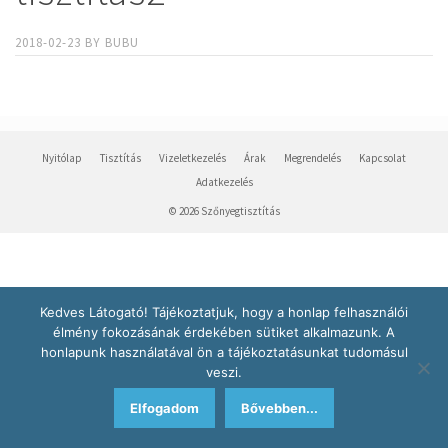
2018-02-23
BY
BUBU
Nyitólap
Tisztítás
Vizeletkezelés
Árak
Megrendelés
Kapcsolat
Adatkezelés
© 2026 Szőnyegtisztítás
Kedves Látogató! Tájékoztatjuk, hogy a honlap felhasználói
élmény fokozásának érdekében sütiket alkalmazunk. A
honlapunk használatával ön a tájékoztatásunkat tudomásul
veszi.
Elfogadom
Bővebben...