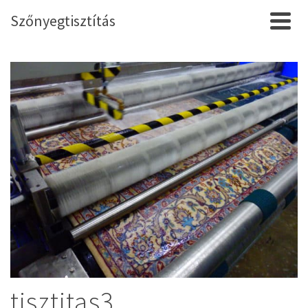
Szőnyegtisztítás
tisztitas3