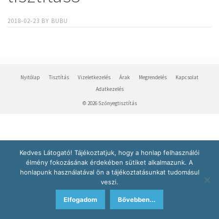
2018-02-23
BY
BUBU
Nyitólap
Tisztítás
Vizeletkezelés
Árak
Megrendelés
Kapcsolat
Adatkezelés
© 2026 Szőnyegtisztítás
Kedves Látogató! Tájékoztatjuk, hogy a honlap felhasználói
élmény fokozásának érdekében sütiket alkalmazunk. A
honlapunk használatával ön a tájékoztatásunkat tudomásul
veszi.
Elfogadom
Bővebben...