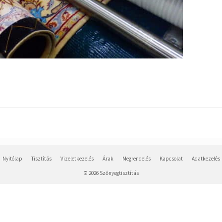
Nyitólap
Tisztítás
Vizeletkezelés
Árak
Megrendelés
Kapcsolat
Adatkezelés
© 2026 Szőnyegtisztítás