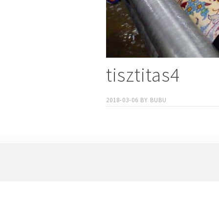
tisztitas4
2018-03-06
BY
BUBU