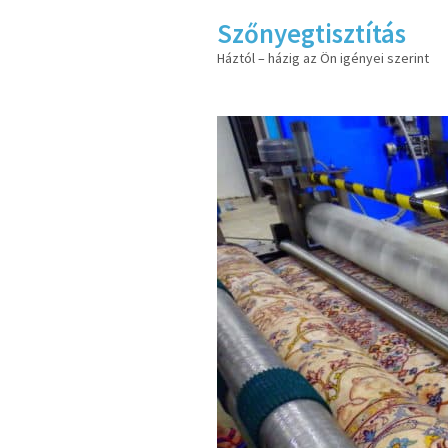
Szőnyegtisztítás
Háztól – házig az Ön igényei szerint