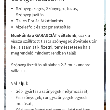
Szőnyegszegés, Szőnyegrojtozás,
Szőnyegjavítás.
Teljes Por és Atkátlanítás
Vizeletfolt és szagmentesítés
Munkáinkra GARANCIÁT vállalunk
, csak a
vissza szállított tiszta szőnyegek átvétele után
kell a számlát kifizetni, természetesen ha a
megrendelő mindent rendben talál!
Szőnyegtisztítás általában 2-3 munkanapra
vállaljuk.
Vállaljuk
Gépi gyártású szőnyegek mélymosását,
Faliszőnyegek, rongyszőnyegek egyedi
mosását,
Kézi csomózású szőnyegek, kézi szőttes