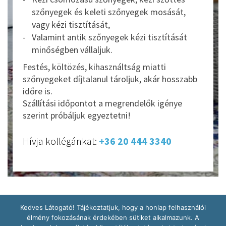
szőnyegek és keleti szőnyegek mosását,
vagy kézi tisztítását,
Valamint antik szőnyegek kézi tisztítását
minőségben vállaljuk.
Festés, költözés, kihasználtság miatti
szőnyegeket díjtalanul tároljuk, akár hosszabb
időre is.
Szállítási időpontot a megrendelők igénye
szerint próbáljuk egyeztetni!
Hívja kollégánkat:
+36 20 444 3340
Kedves Látogató! Tájékoztatjuk, hogy a honlap felhasználói
élmény fokozásának érdekében sütiket alkalmazunk. A