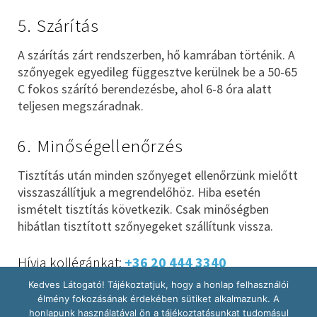
5. Szárítás
A szárítás zárt rendszerben, hő kamrában történik. A
szőnyegek egyedileg függesztve kerülnek be a 50-65
C fokos szárító berendezésbe, ahol 6-8 óra alatt
teljesen megszáradnak.
6. Minőségellenőrzés
Tisztítás után minden szőnyeget ellenőrzünk mielőtt
visszaszállítjuk a megrendelőhöz. Hiba esetén
ismételt tisztítás következik. Csak minőségben
hibátlan tisztított szőnyegeket szállítunk vissza.
Hívja kollégánkat:
+36 20 444 3340
Kedves Látogató! Tájékoztatjuk, hogy a honlap felhasználói
élmény fokozásának érdekében sütiket alkalmazunk. A
honlapunk használatával ön a tájékoztatásunkat tudomásul