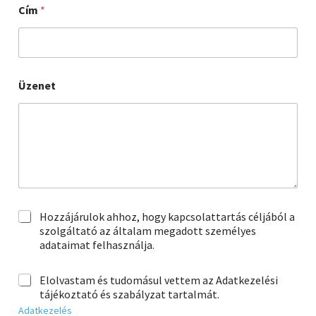
Cím
*
Üzenet
g
Hozzájárulok ahhoz, hogy kapcsolattartás céljából a
d
szolgáltató az általam megadott személyes
p
adataimat felhasználja.
r
1
g
Elolvastam és tudomásul vettem az Adatkezelési
*
d
tájékoztató és szabályzat tartalmát.
p
Adatkezelés