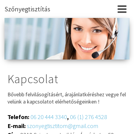
Szőnyegtisztítás
Kapcsolat
Bővebb felvilásogításért, árajánlatkéréshez vegye fel
velünk a kapcsolatot elérhetőségeinken !
Telefon:
06 20 444 3340
,
06 (1) 276 4528
E-mail:
szonyegtisztitom@gmail.com